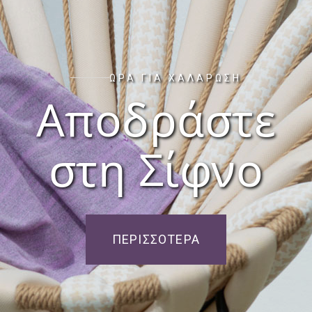
ΏΡΑ ΓΙΑ ΧΑΛΆΡΩΣΗ
Αποδράστε
στη Σίφνο
ΠΕΡΙΣΣΌΤΕΡΑ